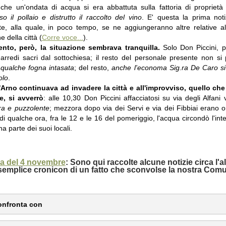
che un'ondata di acqua si era abbattuta sulla fattoria di proprietà de
o il
pollaio e
distrutto il
raccolto del vino
. E' questa la prima noti
e, alla quale, in poco tempo, se ne aggiungeranno altre relative al
e della città (
Corre voce...
).
nto, però, la situazione sembrava tranquilla.
Solo Don Piccini, p
i arredi sacri dal sottochiesa; il resto del personale presente non s
qualche fogna intasata
; del resto,
anche l'economa Sig.ra De Caro si
olo
.
'Arno continuava ad invadere la città e all'improvviso, quello c
e, si avverrò
: alle 10,30 Don Piccini affacciatosi su via degli Alfani
ra e puzzolente
; mezzora dopo via dei Servi e via dei Fibbiai erano
 di qualche ora, fra le 12 e le 16 del pomeriggio, l'acqua circondò l'i
a parte dei suoi locali.
a del 4 novembre
: Sono qui raccolte alcune notizie circa l
emplice cronicon di un fatto che sconvolse la nostra Comu
onfronta con
 Cronaca .... In originale