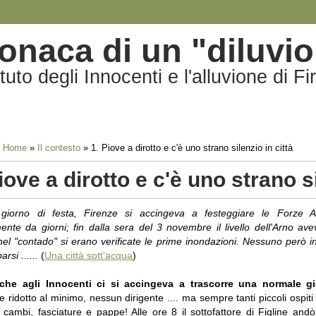
onaca di un "diluvio
tituto degli Innocenti e l'alluvione di 
Home
»
Il contesto
»
1. Piove a dirotto e c'è uno strano silenzio in città
iove a dirotto e c'è uno strano si
giorno di festa, Firenze si accingeva a festeggiare le Forze A
ente da giorni; fin dalla sera del 3 novembre il livello dell'Arno av
 nel "contado" si erano verificate le prime inondazioni. Nessuno però i
rsi ......
(
Una città sott'acqua
)
che agli Innocenti ci si accingeva a trascorre una normale gi
 ridotto al minimo, nessun dirigente .... ma sempre tanti piccoli ospiti
, cambi, fasciature e pappe! Alle ore 8 il sottofattore di Figline andò