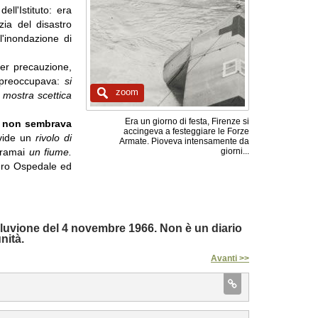
ll'Istituto: era
zia del disastro
l'inondazione di
er precauzione,
i preoccupava:
si
zoom
 mostra scettica
Era un giorno di festa, Firenze si
he non sembrava
accingeva a festeggiare le Forze
 vide un
rivolo di
Armate. Pioveva intensamente da
 oramai
un fiume.
giorni...
ntero Ospedale ed
'alluvione del 4 novembre 1966. Non è un diario
nità.
Avanti >>