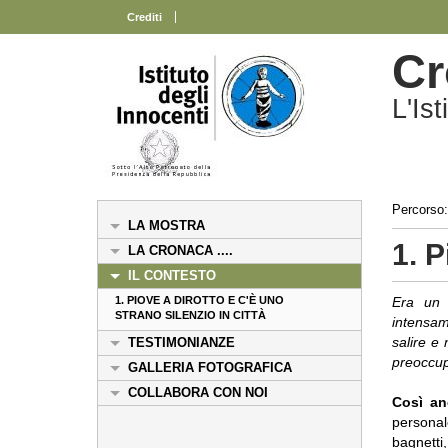
Crediti
Cr
L'Is
Percorso:
LA MOSTRA
1. P
LA CRONACA ....
IL CONTESTO
1. PIOVE A DIROTTO E C'È UNO
Era un 
STRANO SILENZIO IN CITTÀ
intensam
salire e
TESTIMONIANZE
preoccupa
GALLERIA FOTOGRAFICA
COLLABORA CON NOI
Così an
personale
bagnetti