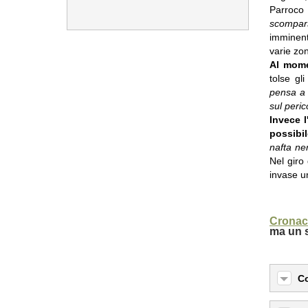
Parroco 
scompars
imminent
varie zon
Al mome
tolse gl
pensa a 
sul peric
Invece l
possibil
nafta ne
Nel giro
invase un
Cronac
ma un s
C
La