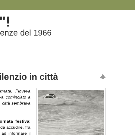
"!
Firenze del 1966
lenzio in città
rmate. Pioveva
eva cominciato a
n città sembrava
ornata festiva
:
 da accudire, fra
 ad informare il